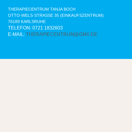
THERAPIECENTRUM TANJA BOCH
OTTO-WELS-STRASSE 35 (EINKAUFSZENTRUM)
76189 KARLSRUHE
TELEFON: 0721 1832603
E-MAIL:
THERAPIECENTRUM@GMX.DE